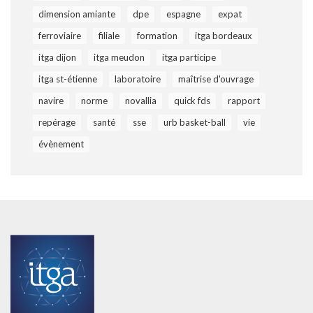
dimension amiante
dpe
espagne
expat
ferroviaire
filiale
formation
itga bordeaux
itga dijon
itga meudon
itga participe
itga st-étienne
laboratoire
maîtrise d'ouvrage
navire
norme
novallia
quick fds
rapport
repérage
santé
sse
urb basket-ball
vie
évènement