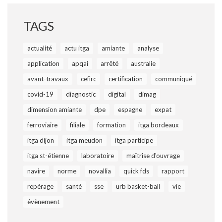
TAGS
actualité
actu itga
amiante
analyse
application
apqai
arrêté
australie
avant-travaux
cefirc
certification
communiqué
covid-19
diagnostic
digital
dimag
dimension amiante
dpe
espagne
expat
ferroviaire
filiale
formation
itga bordeaux
itga dijon
itga meudon
itga participe
itga st-étienne
laboratoire
maîtrise d'ouvrage
navire
norme
novallia
quick fds
rapport
repérage
santé
sse
urb basket-ball
vie
évènement