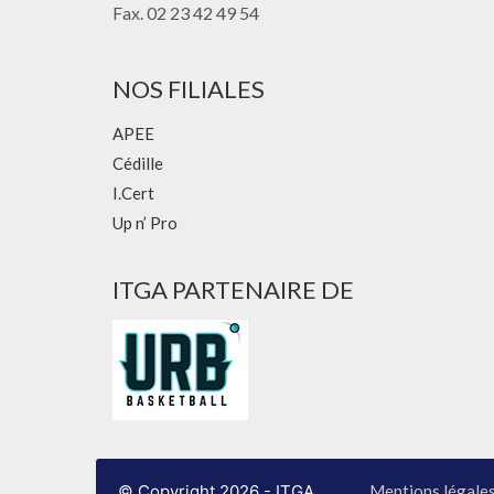
Fax. 02 23 42 49 54
NOS FILIALES
APEE
Cédille
I.Cert
Up n’ Pro
ITGA PARTENAIRE DE
© Copyright 2026 - ITGA
Mentions légale