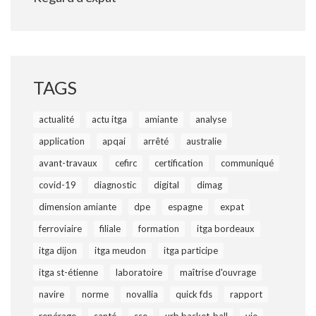
TAGS
actualité
actu itga
amiante
analyse
application
apqai
arrêté
australie
avant-travaux
cefirc
certification
communiqué
covid-19
diagnostic
digital
dimag
dimension amiante
dpe
espagne
expat
ferroviaire
filiale
formation
itga bordeaux
itga dijon
itga meudon
itga participe
itga st-étienne
laboratoire
maîtrise d'ouvrage
navire
norme
novallia
quick fds
rapport