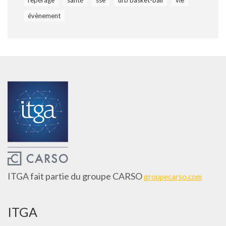
repérage
santé
sse
urb basket-ball
vie
évènement
ITGA fait partie du groupe CARSO
groupecarso.com
ITGA