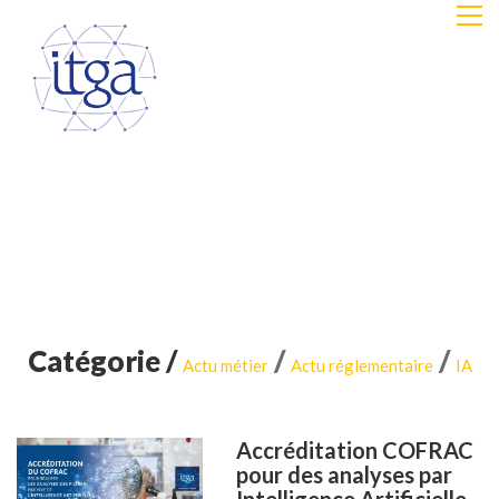
Catégorie /
/
/
Actu métier
Actu réglementaire
IA
Accréditation COFRAC
pour des analyses par