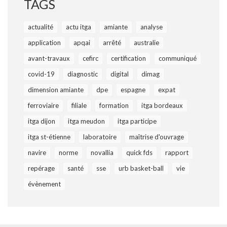
TAGS
actualité
actu itga
amiante
analyse
application
apqai
arrêté
australie
avant-travaux
cefirc
certification
communiqué
covid-19
diagnostic
digital
dimag
dimension amiante
dpe
espagne
expat
ferroviaire
filiale
formation
itga bordeaux
itga dijon
itga meudon
itga participe
itga st-étienne
laboratoire
maîtrise d'ouvrage
navire
norme
novallia
quick fds
rapport
repérage
santé
sse
urb basket-ball
vie
évènement