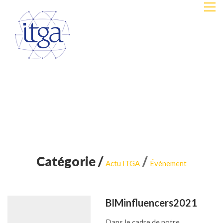
Catégorie /
/
Actu ITGA
Évènement
BIMinfluencers2021
Dans le cadre de notre