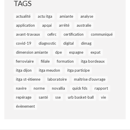
TAGS
actualité
actu itga
amiante
analyse
application
apqai
arrêté
australie
avant-travaux
cefirc
certification
communiqué
covid-19
diagnostic
digital
dimag
dimension amiante
dpe
espagne
expat
ferroviaire
filiale
formation
itga bordeaux
itga dijon
itga meudon
itga participe
itga st-étienne
laboratoire
maîtrise d'ouvrage
navire
norme
novallia
quick fds
rapport
repérage
santé
sse
urb basket-ball
vie
évènement