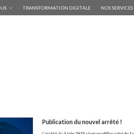
OUS
TRANSFORMATION DIGITALE
NOS SERVICES
Publication du nouvel arrêté !
L’arrêté du 𝟑 𝐣𝐮𝐢𝐧 𝟐𝟎𝟐𝟓 𝐯𝐢𝐞𝐧𝐭 𝐦𝐨𝐝𝐢𝐟𝐢𝐞𝐫 𝐜𝐞𝐥𝐮