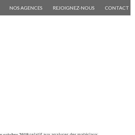
NOS AGENCES
REJOIGNEZ-NOUS
CONTACT
𝐢 𝐝𝐮 𝟏𝐞𝐫 𝐨𝐜𝐭𝐨𝐛𝐫𝐞 𝟐𝟎𝟏𝟗 relatif aux analyses des matériaux