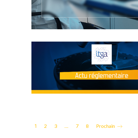
1
2
3
…
7
8
Prochain