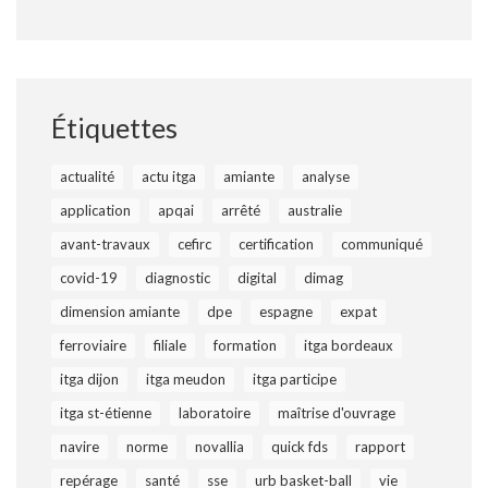
Étiquettes
actualité
actu itga
amiante
analyse
application
apqai
arrêté
australie
avant-travaux
cefirc
certification
communiqué
covid-19
diagnostic
digital
dimag
dimension amiante
dpe
espagne
expat
ferroviaire
filiale
formation
itga bordeaux
itga dijon
itga meudon
itga participe
itga st-étienne
laboratoire
maîtrise d'ouvrage
navire
norme
novallia
quick fds
rapport
repérage
santé
sse
urb basket-ball
vie