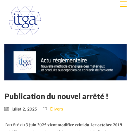
Publication du nouvel arrêté !
Divers
juillet 2, 2025
L’arrêté du 𝟑 𝐣𝐮𝐢𝐧 𝟐𝟎𝟐𝟓 𝐯𝐢𝐞𝐧𝐭 𝐦𝐨𝐝𝐢𝐟𝐢𝐞𝐫 𝐜𝐞𝐥𝐮𝐢 𝐝𝐮 𝟏𝐞𝐫 𝐨𝐜𝐭𝐨𝐛𝐫𝐞 𝟐𝟎𝟏𝟗