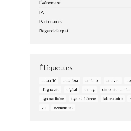
Évènement
IA
Partenaires
Regard d'expat
Étiquettes
actualité
actu itga
amiante
analyse
ap
diagnostic
digital
dimag
dimension amian
itga participe
itga st-étienne
laboratoire
vie
évènement