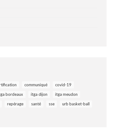
rtification
communiqué
covid-19
tga bordeaux
itga dijon
itga meudon
repérage
santé
sse
urb basket-ball