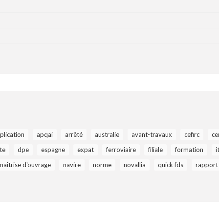
plication
apqai
arrêté
australie
avant-travaux
cefirc
ce
te
dpe
espagne
expat
ferroviaire
filiale
formation
i
maîtrise d'ouvrage
navire
norme
novallia
quick fds
rapport