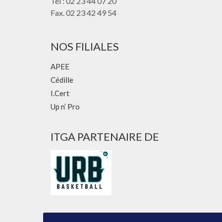
Tél : 02 23 44 07 20
Fax. 02 23 42 49 54
NOS FILIALES
APEE
Cédille
I.Cert
Up n’ Pro
ITGA PARTENAIRE DE