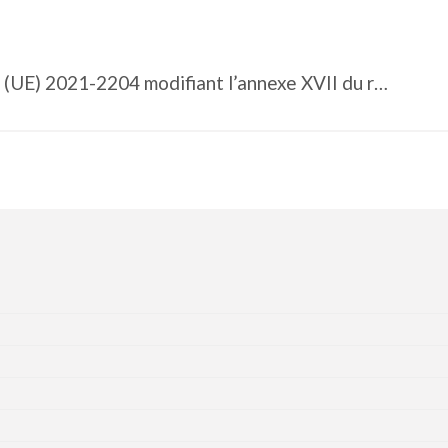
Actualité réglementaire : Règlement (UE) 2021-2204 modifiant l’annexe XVII du règlement (CE) 1907-2006 (REACH)