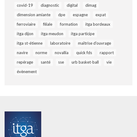
covid-19
diagnostic
digital
dimag
dimension amiante
dpe
espagne
expat
ferroviaire
filiale
formation
itga bordeaux
itga dijon
itga meudon
itga participe
itga st-étienne
laboratoire
maîtrise d'ouvrage
navire
norme
novallia
quick fds
rapport
repérage
santé
sse
urb basket-ball
vie
évènement