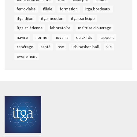
ferroviaire
filiale
formation
itga bordeaux
itga dijon
itga meudon
itga participe
itga st-étienne
laboratoire
maîtrise d'ouvrage
navire
norme
novallia
quick fds
rapport
repérage
santé
sse
urb basket-ball
vie
évènement