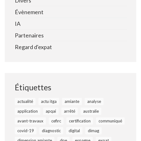
Divers
Évènement
IA
Partenaires
Regard d'expat
Étiquettes
actualité
actu itga
amiante
analyse
application
apqai
arrêté
australie
avant-travaux
cefirc
certification
communiqué
covid-19
diagnostic
digital
dimag
dimension amiante
dpe
espagne
expat