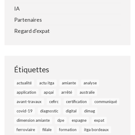
IA
Partenaires
Regard d'expat
Étiquettes
actualité
actu itga
amiante
analyse
application
apqai
arrêté
australie
avant-travaux
cefirc
certification
communiqué
covid-19
diagnostic
digital
dimag
dimension amiante
dpe
espagne
expat
ferroviaire
filiale
formation
itga bordeaux