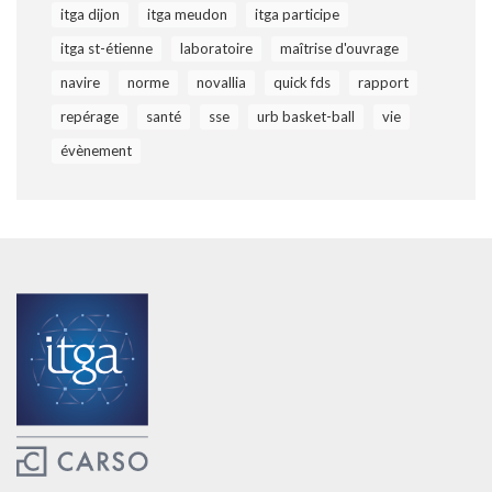
itga dijon
itga meudon
itga participe
itga st-étienne
laboratoire
maîtrise d'ouvrage
navire
norme
novallia
quick fds
rapport
repérage
santé
sse
urb basket-ball
vie
évènement