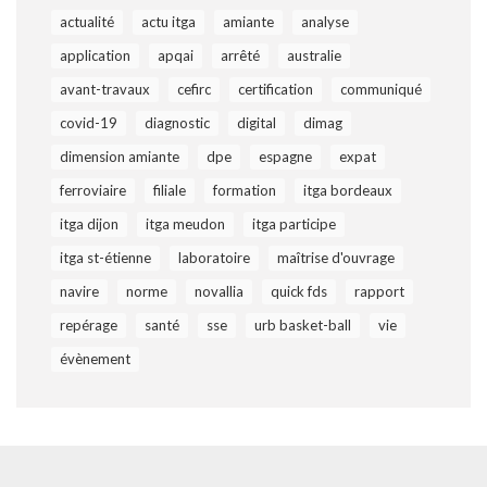
actualité
actu itga
amiante
analyse
application
apqai
arrêté
australie
avant-travaux
cefirc
certification
communiqué
covid-19
diagnostic
digital
dimag
dimension amiante
dpe
espagne
expat
ferroviaire
filiale
formation
itga bordeaux
itga dijon
itga meudon
itga participe
itga st-étienne
laboratoire
maîtrise d'ouvrage
navire
norme
novallia
quick fds
rapport
repérage
santé
sse
urb basket-ball
vie
évènement