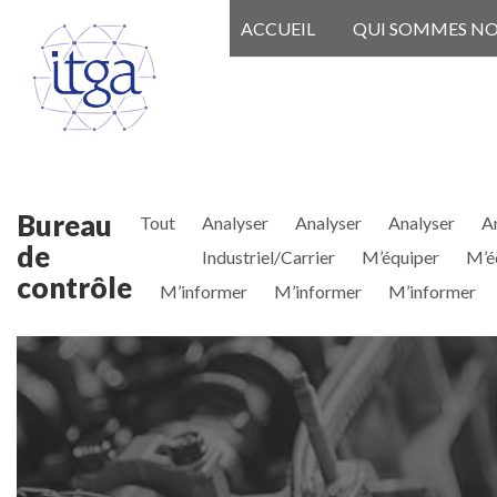
ACCUEIL
QUI SOMMES N
Bureau
Tout
Analyser
Analyser
Analyser
A
de
Industriel/Carrier
M’équiper
M’é
contrôle
M’informer
M’informer
M’informer