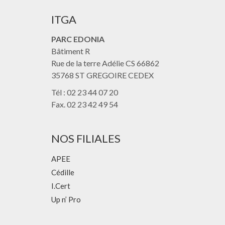
ITGA
PARC EDONIA
Bâtiment R
Rue de la terre Adélie CS 66862
35768 ST GREGOIRE CEDEX
Tél : 02 23 44 07 20
Fax. 02 23 42 49 54
NOS FILIALES
APEE
Cédille
I.Cert
Up n’ Pro