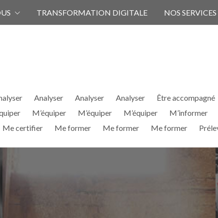
OUS
TRANSFORMATION DIGITALE
NOS SERVICES
nalyser
Analyser
Analyser
Analyser
Être accompagné
quiper
M’équiper
M’équiper
M’équiper
M’informer
Me certifier
Me former
Me former
Me former
Préle