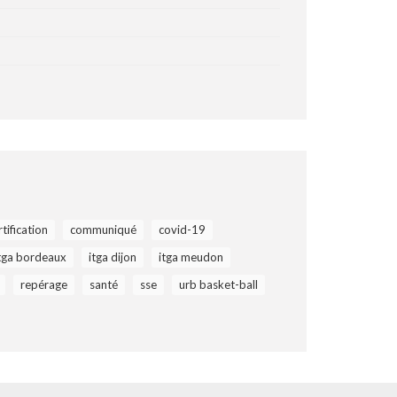
rtification
communiqué
covid-19
tga bordeaux
itga dijon
itga meudon
repérage
santé
sse
urb basket-ball