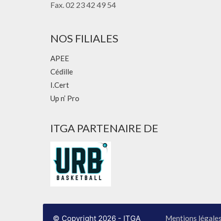
Fax. 02 23 42 49 54
NOS FILIALES
APEE
Cédille
I.Cert
Up n’ Pro
ITGA PARTENAIRE DE
© Copyright 2026 - ITGA
Mentions légale