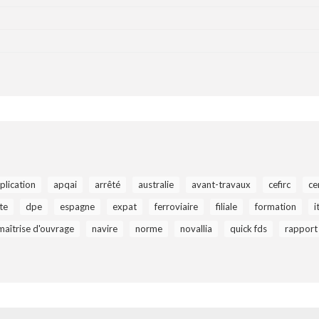
plication
apqai
arrêté
australie
avant-travaux
cefirc
ce
te
dpe
espagne
expat
ferroviaire
filiale
formation
i
maîtrise d'ouvrage
navire
norme
novallia
quick fds
rapport