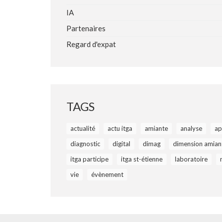
IA
Partenaires
Regard d'expat
TAGS
actualité
actu itga
amiante
analyse
ap
diagnostic
digital
dimag
dimension amian
itga participe
itga st-étienne
laboratoire
vie
évènement